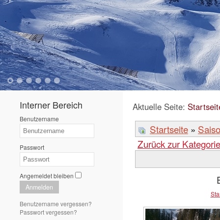
1
2
3
4
5
6
Interner Bereich
Aktuelle Seite:
Startseit
Benutzername
Startseite
»
Sais
Zurück zur Kategorie
Passwort
Angemeldet bleiben
Anmelden
Sta
Benutzername vergessen?
Passwort vergessen?