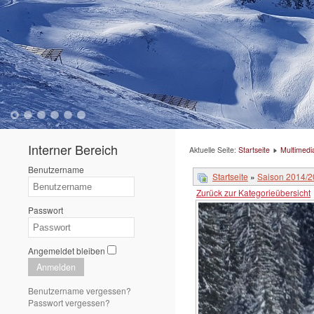
1
2
3
4
5
6
Interner Bereich
Aktuelle Seite:
Startseite
Multimedi
Benutzername
Startseite
»
Saison 2014/
Zurück zur Kategorieübersicht
Passwort
Angemeldet bleiben
Anmelden
Benutzername vergessen?
Passwort vergessen?