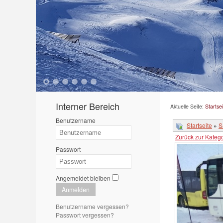
1
2
3
4
5
6
Interner Bereich
Aktuelle Seite:
Startsei
Benutzername
Startseite
»
S
Zurück zur Katego
Passwort
Angemeldet bleiben
Anmelden
Benutzername vergessen?
Passwort vergessen?