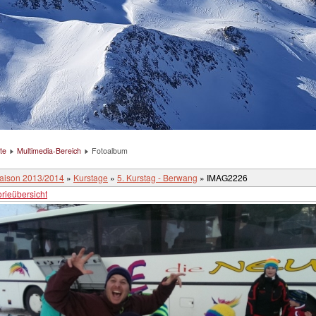
te
Multimedia-Bereich
Fotoalbum
aison 2013/2014
»
Kurstage
»
5. Kurstag - Berwang
» IMAG2226
rieübersicht