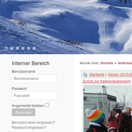
1
2
3
4
5
6
Interner Bereich
Aktuelle Seite:
Startseite
Multimedi
Benutzername
Startseite
»
Saison 2013/
Zurück zur Kategorieübersicht
Passwort
Angemeldet bleiben
Anmelden
Benutzername vergessen?
Passwort vergessen?