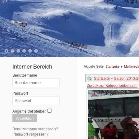
1
2
3
4
5
6
Interner Bereich
Aktuelle Seite:
Startseite
Multimedi
Benutzername
Startseite
»
Saison 2013/
Zurück zur Kategorieübersicht
Passwort
Angemeldet bleiben
Anmelden
Benutzername vergessen?
Passwort vergessen?